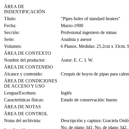
ÁREA DE
INDENTIFICACIÓN
Título:
"Pipes holes of standard heaters"
Fecha:
Marzo-1900
Sección:
Profesional ingeniero de minas
Serie:
Analista y asesor
Volumen:
6 Planos. Medidas: 25.2cm x 33cm. Sin
ÁREA DE CONTEXTO
Nombre del productor:
Autor: E. C. I. W.
ÁREA DE CONTENIDO
Alcance y contenido:
Croquis de hoyos de pipas para calen
ÁREA DE CONDICIONES
DE ACCESO Y USO
Lengua/Escritura:
Inglés
Características físicas:
Estado de conservación: bueno
ÁREA DE NOTAS
ÁREA DE CONTROL
Notas del archivista:
Descripción y captura: Graciela Ordó
No. de plano 341. No. de plano 342.